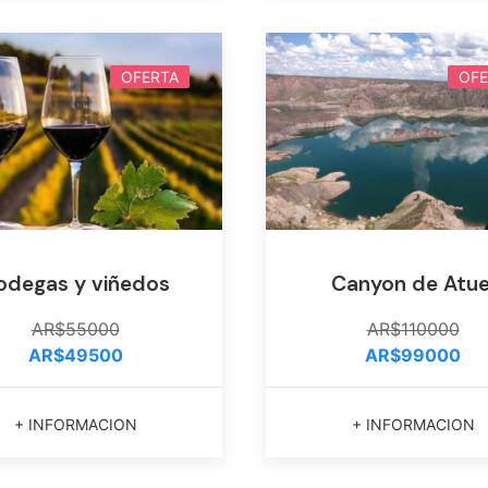
OFERTA
OFE
odegas y viñedos
Canyon de Atue
AR$55000
AR$110000
AR$49500
AR$99000
+ INFORMACION
+ INFORMACION