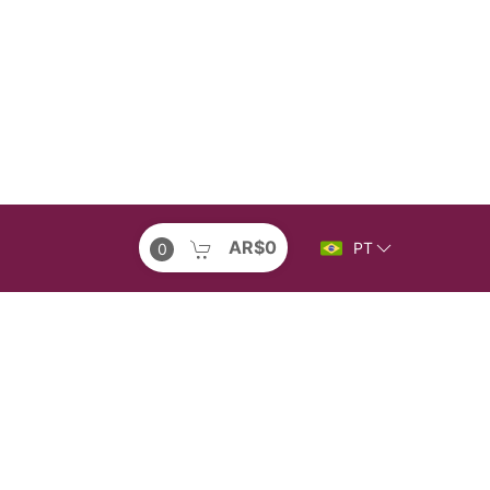
AR$0
PT
0