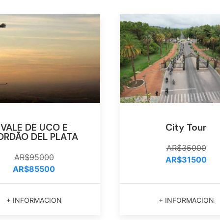
VALE DE UCO E
City Tour
ORDÃO DEL PLATA
AR$35000
AR$95000
AR$31500
AR$85500
+ INFORMACION
+ INFORMACION